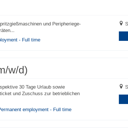
ritzgieß­ma­schinen und Periphe­riege­
S
äten...
oyment - Full time
m/w/d)
erspektive 30 Tage Urlaub sowie
S
cket und Zuschuss zur betrieblichen
 Permanent employment - Full time